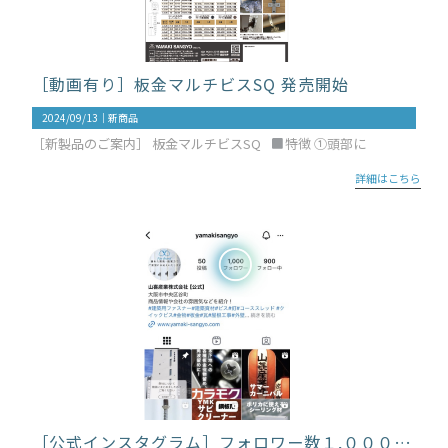
［動画有り］板金マルチビスSQ 発売開始
2024/09/13｜
新商品
［新製品のご案内］ 板金マルチビスSQ
特徴 ①頭部に
詳細はこちら
［公式インスタグラム］フォロワー数１,０００人突破