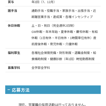
賞与
年2回（7、12月）
諸手当
通勤手当・役職手当・家族手当・出張手当・近
距離営業手当・達成賞・各種インセンティブ
休日休暇
土・日・祝日（完全週休2日制）
GW休暇・年末年始・夏季休暇・慶弔休暇・有給
休暇（1日有休・半日有休・1時間単位有休）産
前産後休暇・育児休暇・介護休暇
福利厚生
各種社会保険完備・財形制度・退職金制度・給
食補助制度・健康診断（年1回）時短勤務制度
募集学科
全学部全学科
応募方法
現在、営業職の採用活動は行っておりません。