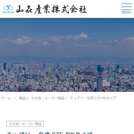
MENU
ホーム
>
製品
>
その他・メーカー商品
>
チップソー 白虎 GTS-PWタイプ
その他・メーカー商品