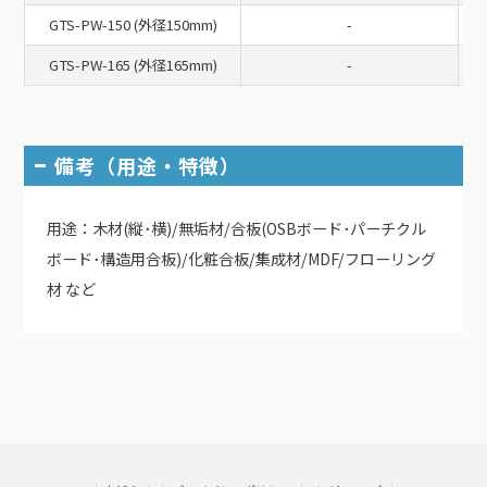
GTS-PW-150 (外径150mm)
-
GTS-PW-165 (外径165mm)
-
備考（用途・特徴）
用途：木材(縦･横)/無垢材/合板(OSBボード･パーチクル
ボード･構造用合板)/化粧合板/集成材/MDF/フローリング
材 など