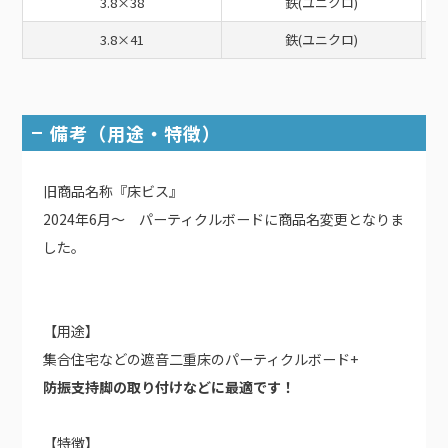
3.8×38
鉄(ユニクロ)
3.8×41
鉄(ユニクロ)
備考（用途・特徴）
旧商品名称『床ビス』
2024年6月～ パーティクルボードに商品名変更となりま
した。
【用途】
集合住宅などの遮音二重床のパーティクルボード+
防振支持脚の取り付けなどに最適です！
【特徴】