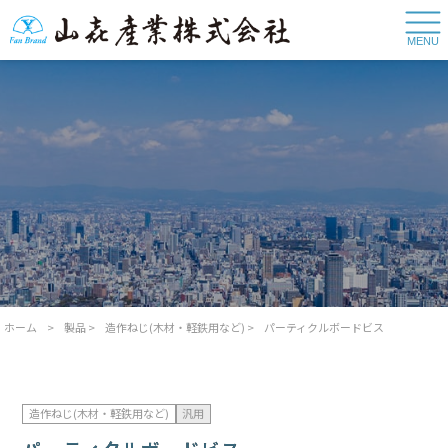
MENU
ホーム
>
製品
>
造作ねじ(木材・軽鉄用など)
>
パーティクルボードビス
造作ねじ(木材・軽鉄用など)
汎用