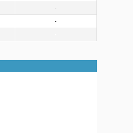
-
-
-