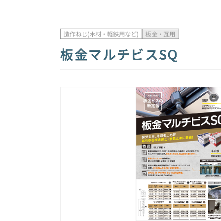
造作ねじ(木材・軽鉄用など)
板金・瓦用
板金マルチビスSQ