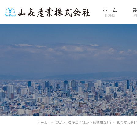
ホーム
HOME
P
ホーム
>
製品
>
造作ねじ(木材・軽鉄用など)
>
板金マルチビ