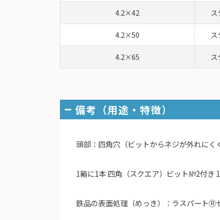
4.2×42
ス
4.2×50
ス
4.2×65
ス
備考（用途・特徴）
頭部：四角穴（ビットからネジが外れにく
1箱に1本 四角（スクエア）ビット№2付き 1
鉄品の表面処理（めっき）：ラスパートⓇ