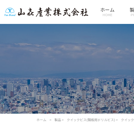
ホーム
HOME
P
ホーム
>
製品
>
クイックビス(鋼板用ドリルビス)
>
クイック