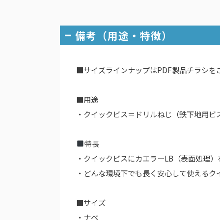
備考（用途・特徴）
■サイズラインナップはPDF製品チラシを
■用途
・クイックビス＝ドリルねじ（鉄下地用ビ
特長
・クイックビスにカエラーLB（表面処理
・どんな環境下でも長く安心して使えるク
■サイズ
・ナベ